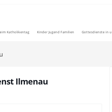
eim Katholikentag
Kinder Jugend Familien
Gottesdienste in u
au
enst Ilmenau